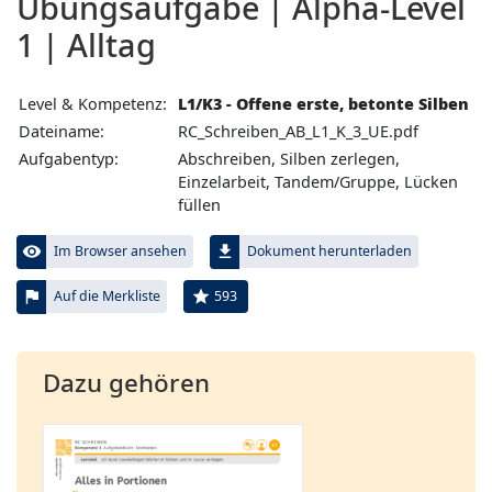
Übungs­aufgabe | Alpha-Level
1 | Alltag
Level & Kompetenz:
L1/K3 - Offene erste, betonte Silben
Dateiname:
RC_Schreiben_AB_L1_K_3_UE.pdf
Aufgabentyp:
Abschreiben, Silben zerlegen,
Einzelarbeit, Tandem/Gruppe, Lücken
füllen
visibility
file_download
Im Browser ansehen
Dokument herunterladen
flag
star
593
Auf die Merkliste
Dazu gehören