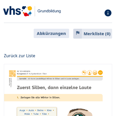
info
flag
Abkürzungen
Merkliste (
0
)
Zurück zur Liste