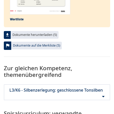
Wortliste
file_download
Dokumente herunterladen (5)
flag
Dokumente auf die Merkliste (5)
Zur gleichen Kompetenz,
themenübergreifend
L3/K6 - Silbenzerlegung: geschlossene Tonsilben
Spiralcurriculum: verwandte