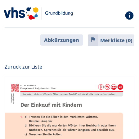
info
flag
Abkürzungen
Merkliste (
0
)
Zurück zur Liste