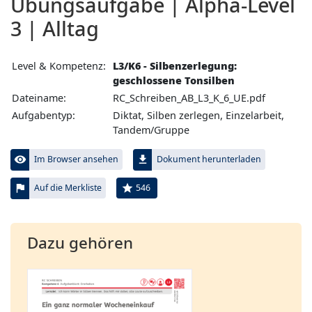
Übungs­aufgabe | Alpha-Level
3 | Alltag
Level & Kompetenz:
L3/K6 - Silbenzerlegung:
geschlossene Tonsilben
Dateiname:
RC_Schreiben_AB_L3_K_6_UE.pdf
Aufgabentyp:
Diktat, Silben zerlegen, Einzelarbeit,
Tandem/Gruppe
visibility
file_download
Im Browser ansehen
Dokument herunterladen
flag
star
546
Auf die Merkliste
Dazu gehören