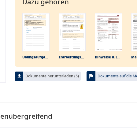
Dazu gehören
Übungs­aufgabe
Erarbeitungs­aufgabe
Hinweise & Lösungen
Me
flag
file_download
Dokumente herunterladen (5)
Dokumente auf die Mer
menübergreifend