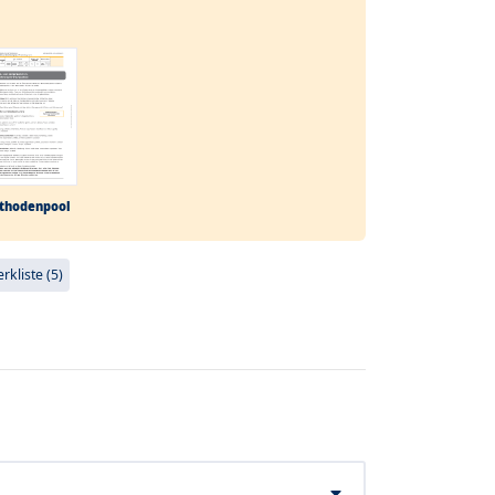
thodenpool
kliste (5)