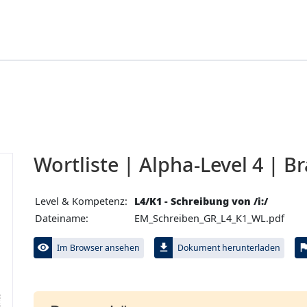
Wortliste | Alpha-Level 4 | 
Level & Kompetenz:
L4/K1 - Schreibung von /i:/
Dateiname:
EM_Schreiben_GR_L4_K1_WL.pdf
visibility
file_download
fl
Im Browser ansehen
Dokument herunterladen