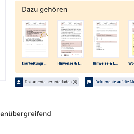
Dazu gehören
Erarbeitungs­aufgabe
Hinweise & Lösungen
Hinweise & Lösungen
Wor
flag
file_download
Dokumente herunterladen (6)
Dokumente auf die Mer
menübergreifend