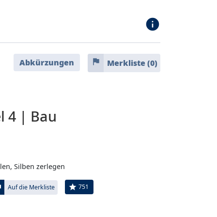
info
flag
Abkürzungen
Merkliste (
0
)
l 4 | Bau
len, Silben zerlegen
ag
star
751
Auf die Merkliste