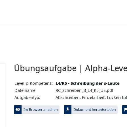
Übungs­aufgabe | Alpha-Leve
Level & Kompetenz:
L4/K5 - Schreibung der s-Laute
Dateiname:
RC_Schreiben_B_L4_K5_UE.pdf
Aufgabentyp:
Abschreiben, Einzelarbeit, Lücken fül
visibility
file_download
fl
Im Browser ansehen
Dokument herunterladen