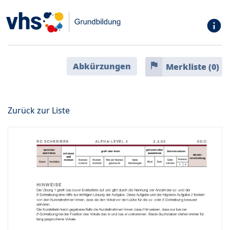
info
flag
Abkürzungen
Merkliste (
0
)
Zurück zur Liste