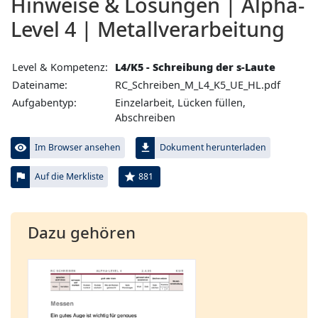
Hinweise & Lösungen | Alpha-
Level 4 | Metallverarbeitung
Level & Kompetenz:
L4/K5 - Schreibung der s-Laute
Dateiname:
RC_Schreiben_M_L4_K5_UE_HL.pdf
Aufgabentyp:
Einzelarbeit, Lücken füllen,
Abschreiben
visibility
file_download
Im Browser ansehen
Dokument herunterladen
flag
star
881
Auf die Merkliste
Dazu gehören