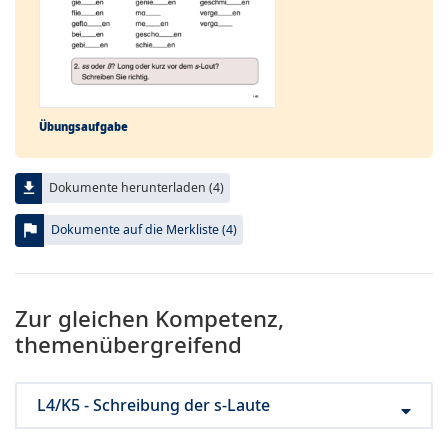
Übungs­aufgabe
file_download
Dokumente herunterladen (4)
flag
Dokumente auf die Merkliste (4)
Zur gleichen Kompetenz,
themenübergreifend
L4/K5 - Schreibung der s-Laute