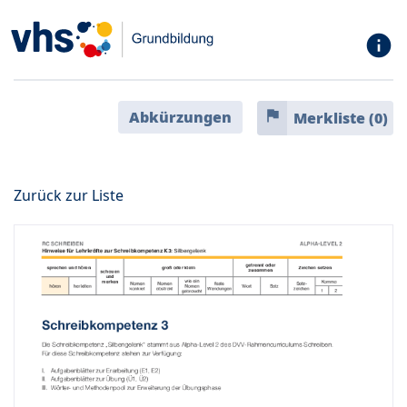
info
flag
Abkürzungen
Merkliste (
0
)
Zurück zur Liste