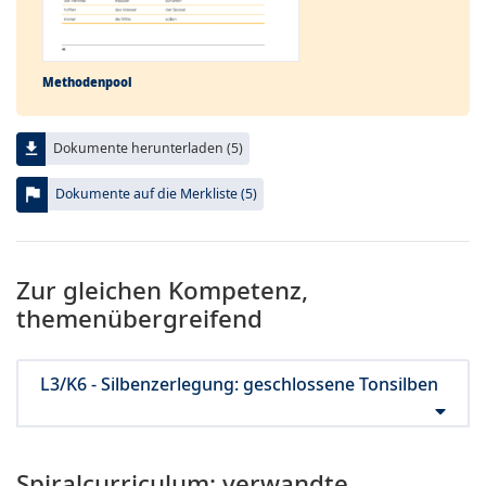
Methodenpool
file_download
Dokumente herunterladen (5)
flag
Dokumente auf die Merkliste (5)
Zur gleichen Kompetenz,
themenübergreifend
L3/K6 - Silbenzerlegung: geschlossene Tonsilben
Spiralcurriculum: verwandte