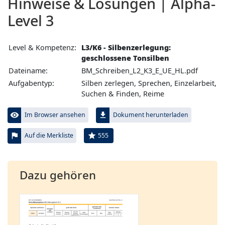
Hinweise & Lösungen | Alpha-
Level 3
Level & Kompetenz:
L3/K6 - Silbenzerlegung:
geschlossene Tonsilben
Dateiname:
BM_Schreiben_L2_K3_E_UE_HL.pdf
Aufgabentyp:
Silben zerlegen, Sprechen, Einzelarbeit,
Suchen & Finden, Reime
visibility
file_download
Im Browser ansehen
Dokument herunterladen
flag
star
555
Auf die Merkliste
Dazu gehören