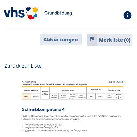
info
flag
Abkürzungen
Merkliste (
0
)
Zurück zur Liste