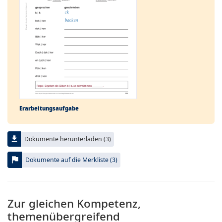
Erarbeitungs­aufgabe
file_download
Dokumente herunterladen (3)
flag
Dokumente auf die Merkliste (3)
Zur gleichen Kompetenz,
themenübergreifend