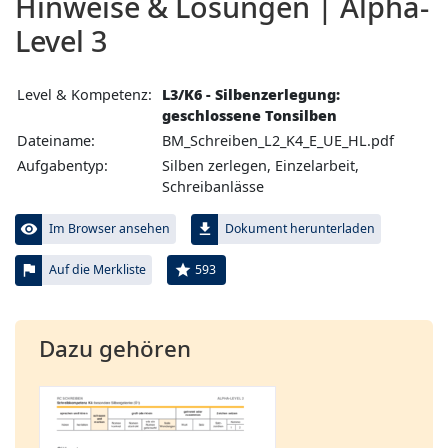
Hinweise & Lösungen | Alpha-
Level 3
Level & Kompetenz:
L3/K6 - Silbenzerlegung:
geschlossene Tonsilben
Dateiname:
BM_Schreiben_L2_K4_E_UE_HL.pdf
Aufgabentyp:
Silben zerlegen, Einzelarbeit,
Schreibanlässe
visibility
file_download
Im Browser ansehen
Dokument herunterladen
flag
star
593
Auf die Merkliste
Dazu gehören