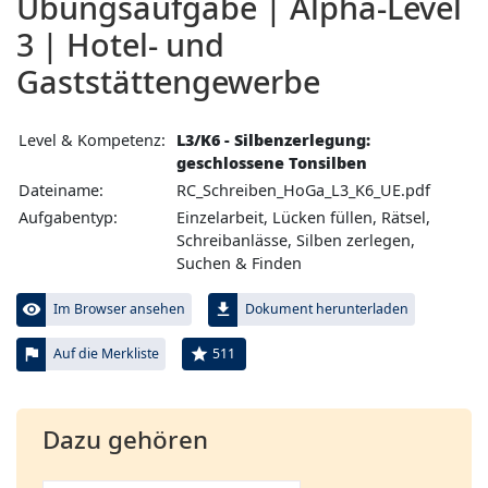
Übungs­aufgabe | Alpha-Level
3 | Hotel- und
Gaststättengewerbe
Level & Kompetenz:
L3/K6 - Silbenzerlegung:
geschlossene Tonsilben
Dateiname:
RC_Schreiben_HoGa_L3_K6_UE.pdf
Aufgabentyp:
Einzelarbeit, Lücken füllen, Rätsel,
Schreibanlässe, Silben zerlegen,
Suchen & Finden
visibility
file_download
Im Browser ansehen
Dokument herunterladen
flag
star
511
Auf die Merkliste
Dazu gehören