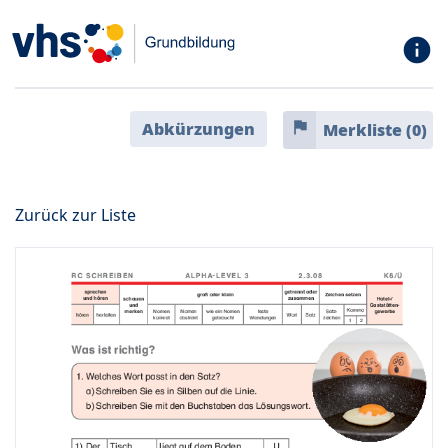
info
flag
Abkürzungen
Merkliste (
0
)
Zurück zur Liste