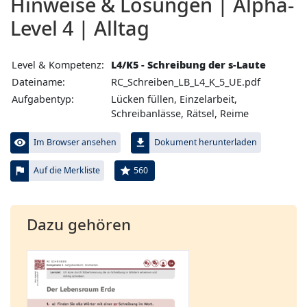
Hinweise & Lösungen | Alpha-
Level 4 | Alltag
Level & Kompetenz:
L4/K5 - Schreibung der s-Laute
Dateiname:
RC_Schreiben_LB_L4_K_5_UE.pdf
Aufgabentyp:
Lücken füllen, Einzelarbeit,
Schreibanlässe, Rätsel, Reime
visibility
file_download
Im Browser ansehen
Dokument herunterladen
flag
star
560
Auf die Merkliste
Dazu gehören