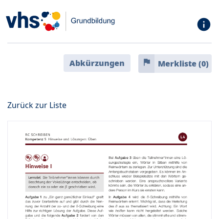
info
flag
Abkürzungen
Merkliste (
0
)
Zurück zur Liste