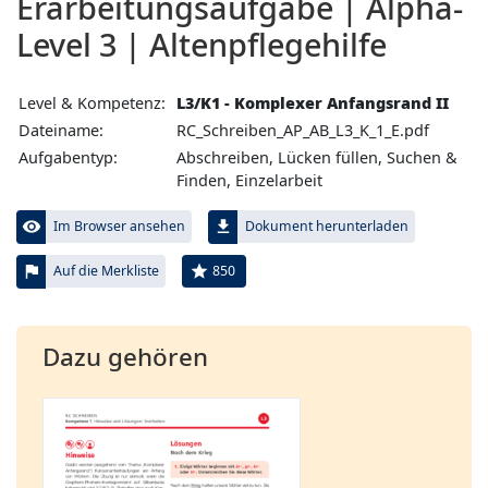
Erarbeitungs­aufgabe | Alpha-
Level 3 | Altenpflegehilfe
Level & Kompetenz:
L3/K1 - Komplexer Anfangsrand II
Dateiname:
RC_Schreiben_AP_AB_L3_K_1_E.pdf
Aufgabentyp:
Abschreiben, Lücken füllen, Suchen &
Finden, Einzelarbeit
visibility
file_download
Im Browser ansehen
Dokument herunterladen
flag
star
850
Auf die Merkliste
Dazu gehören