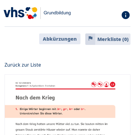
info
flag
Abkürzungen
Merkliste (
0
)
Zurück zur Liste