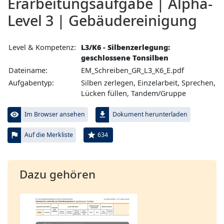
Erarbeitungs­aufgabe | Alpha-
Level 3 | Gebäudereinigung
Level & Kompetenz:
L3/K6 - Silbenzerlegung:
geschlossene Tonsilben
Dateiname:
EM_Schreiben_GR_L3_K6_E.pdf
Aufgabentyp:
Silben zerlegen, Einzelarbeit, Sprechen,
Lücken füllen, Tandem/Gruppe
visibility
file_download
Im Browser ansehen
Dokument herunterladen
flag
star
634
Auf die Merkliste
Dazu gehören