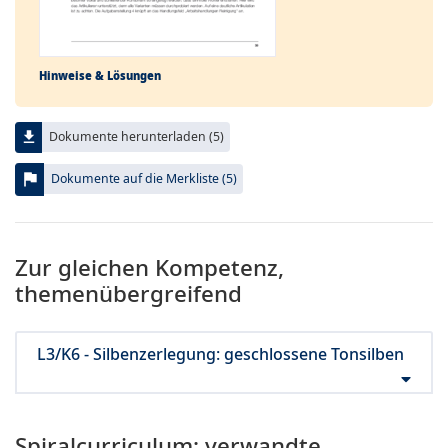
Hinweise & Lösungen
file_download
Dokumente herunterladen (5)
flag
Dokumente auf die Merkliste (5)
Zur gleichen Kompetenz,
themenübergreifend
L3/K6 - Silbenzerlegung: geschlossene Tonsilben
Spiralcurriculum: verwandte