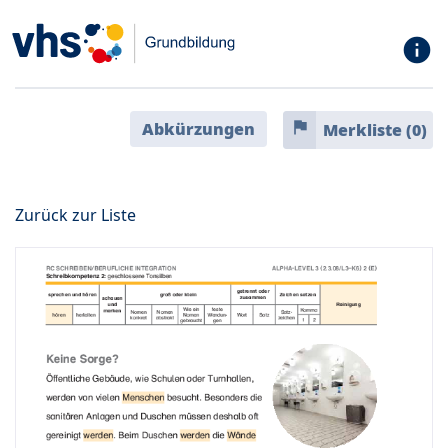
info
flag
Abkürzungen
Merkliste (
0
)
Zurück zur Liste