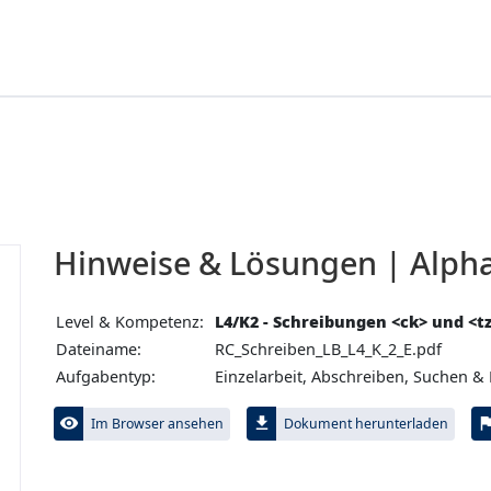
Hinweise & Lösungen | Alpha-
Level & Kompetenz:
L4/K2 - Schreibungen <ck> und <t
Dateiname:
RC_Schreiben_LB_L4_K_2_E.pdf
Aufgabentyp:
Einzelarbeit, Abschreiben, Suchen & 
visibility
file_download
fl
Im Browser ansehen
Dokument herunterladen