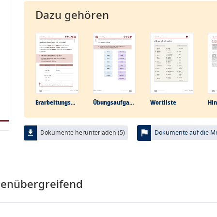
Dazu gehören
Erarbeitungs­aufgabe
Übungs­aufgabe
Wortliste
flag
file_download
Dokumente herunterladen (5)
Dokumente auf die Mer
menübergreifend