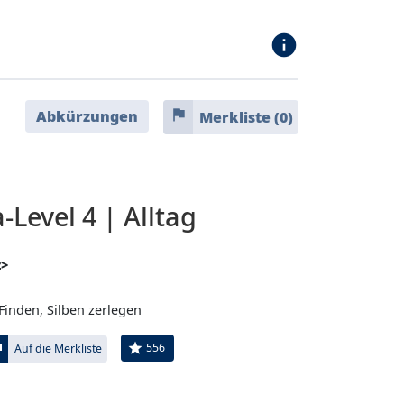
info
flag
Abkürzungen
Merkliste (
0
)
Level 4 | Alltag
z>
Finden, Silben zerlegen
ag
star
556
Auf die Merkliste