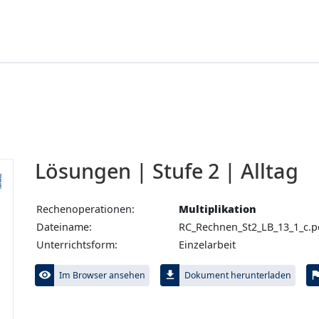
Lösungen | Stufe 2 | Alltag
Rechenoperationen:
Multiplikation
Dateiname:
RC_Rechnen_St2_LB_13_1_c.p
Unterrichtsform:
Einzelarbeit
visibility
file_download
fl
Im Browser ansehen
Dokument herunterladen