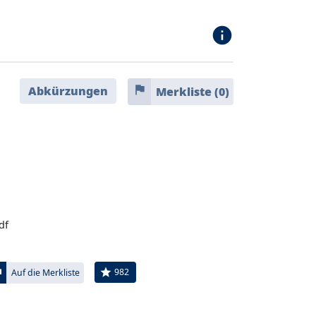
info
flag
Abkürzungen
Merkliste (
0
)
df
ag
star
982
Auf die Merkliste