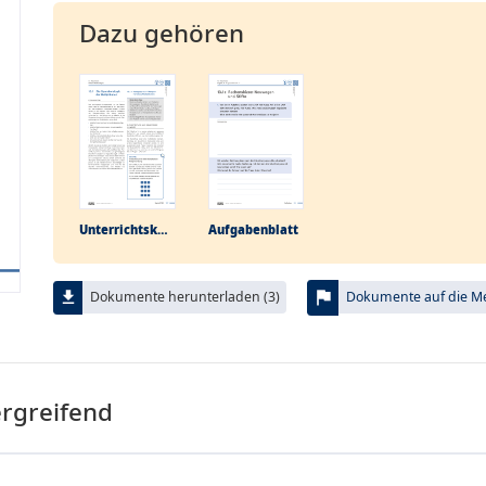
Dazu gehören
Unterrichtskonzept
Aufgabenblatt
flag
file_download
Dokumente herunterladen (3)
Dokumente auf die Mer
ergreifend