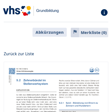
info
flag
Abkürzungen
Merkliste (
0
)
Zurück zur Liste