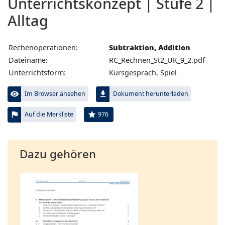
Unterrichtskonzept | Stufe 2 |
Alltag
Rechenoperationen:
Subtraktion, Addition
Dateiname:
RC_Rechnen_St2_UK_9_2.pdf
Unterrichtsform:
Kursgespräch, Spiel
visibility
file_download
Im Browser ansehen
Dokument herunterladen
flag
star
976
Auf die Merkliste
Dazu gehören