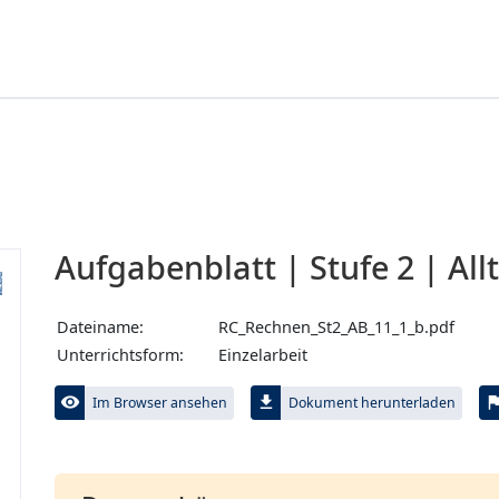
Aufgabenblatt | Stufe 2 | All
Dateiname:
RC_Rechnen_St2_AB_11_1_b.pdf
Unterrichtsform:
Einzelarbeit
visibility
file_download
fl
Im Browser ansehen
Dokument herunterladen