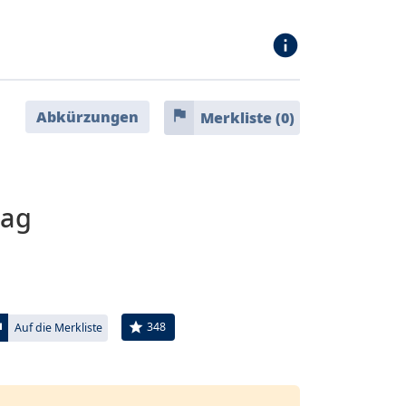
info
flag
Abkürzungen
Merkliste (
0
)
tag
ag
star
348
Auf die Merkliste