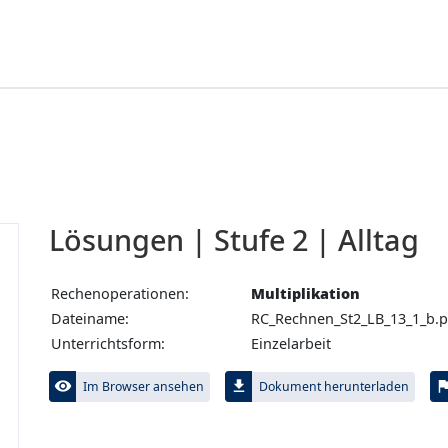
Lösungen | Stufe 2 | Alltag
Rechenoperationen:
Multiplikation
Dateiname:
RC_Rechnen_St2_LB_13_1_b.p
Unterrichtsform:
Einzelarbeit
visibility
file_download
fl
Im Browser ansehen
Dokument herunterladen