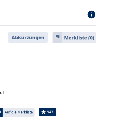
info
flag
Abkürzungen
Merkliste (
0
)
df
ag
star
943
Auf die Merkliste