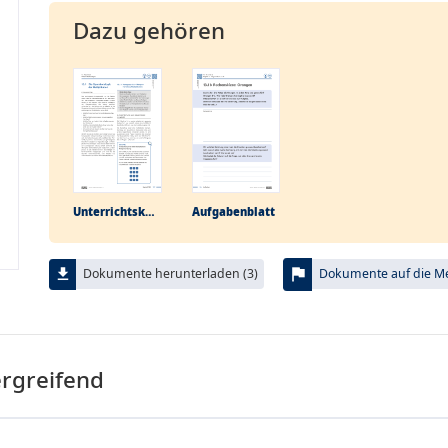
Dazu gehören
Unterrichtskonzept
Aufgabenblatt
flag
file_download
Dokumente herunterladen (3)
Dokumente auf die Mer
ergreifend