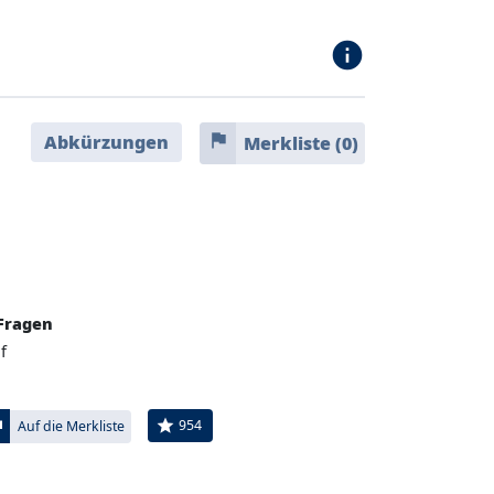
info
flag
Abkürzungen
Merkliste (
0
)
Fragen
f
ag
star
954
Auf die Merkliste