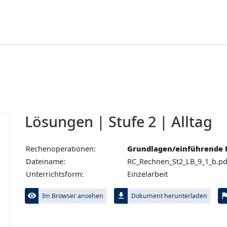
Lösungen | Stufe 2 | Alltag
Rechenoperationen:
Grundlagen/einführende 
Dateiname:
RC_Rechnen_St2_LB_9_1_b.pd
Unterrichtsform:
Einzelarbeit
visibility
file_download
fl
Im Browser ansehen
Dokument herunterladen