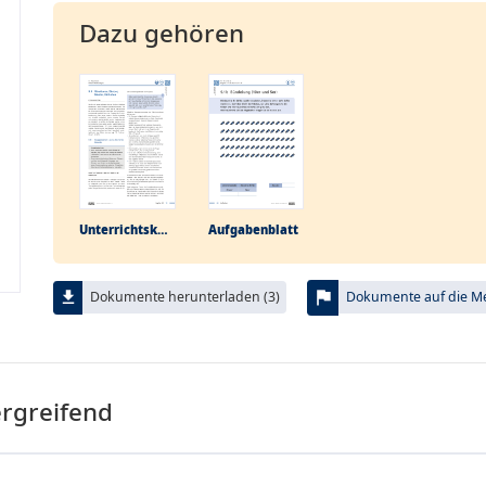
Dazu gehören
Unterrichtskonzept
Aufgabenblatt
flag
file_download
Dokumente herunterladen (3)
Dokumente auf die Mer
ergreifend