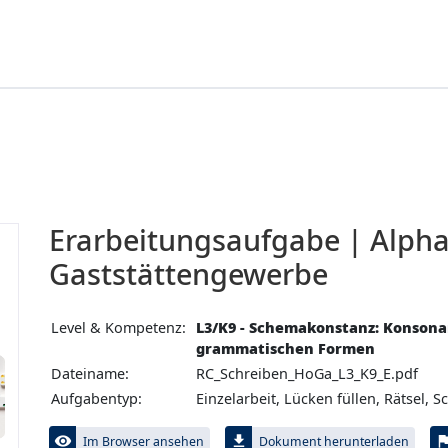
Erarbeitungs­aufgabe | Alpha
Gaststättengewerbe
Level & Kompetenz:
L3/K9 - Schemakonstanz: Konson
grammatischen Formen
Dateiname:
RC_Schreiben_HoGa_L3_K9_E.pdf
Aufgabentyp:
Einzelarbeit, Lücken füllen, Rätsel, 
visibility
file_download
fl
Im Browser ansehen
Dokument herunterladen