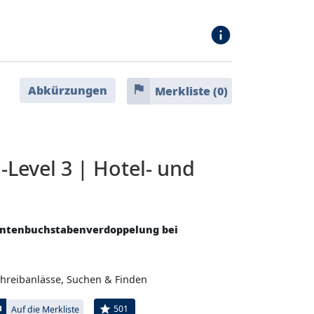
info
flag
Abkürzungen
Merkliste (
0
)
-Level 3 | Hotel- und
antenbuchstabenverdoppelung bei
Schreibanlässe, Suchen & Finden
ag
star
501
Auf die Merkliste