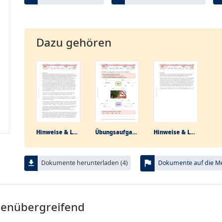
Dazu gehören
Hinweise & Lösungen
Übungs­aufgabe
Hinweise & Lösungen
flag
file_download
Dokumente herunterladen (4)
Dokumente auf die Mer
menübergreifend