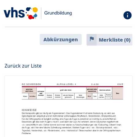
info
flag
Abkürzungen
Merkliste (
0
)
Zurück zur Liste