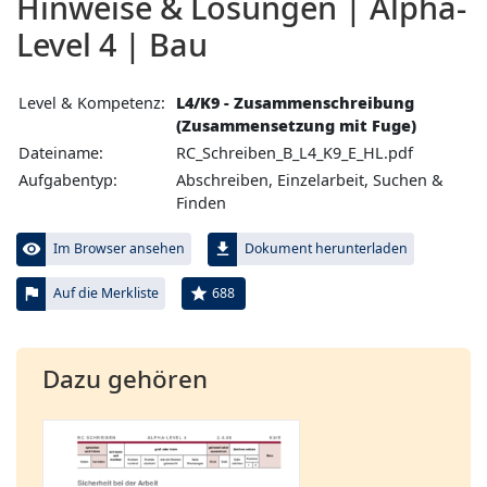
Hinweise & Lösungen | Alpha-
Level 4 | Bau
Level & Kompetenz:
L4/K9 - Zusammenschreibung
(Zusammensetzung mit Fuge)
Dateiname:
RC_Schreiben_B_L4_K9_E_HL.pdf
Aufgabentyp:
Abschreiben, Einzelarbeit, Suchen &
Finden
visibility
file_download
Im Browser ansehen
Dokument herunterladen
flag
star
688
Auf die Merkliste
Dazu gehören