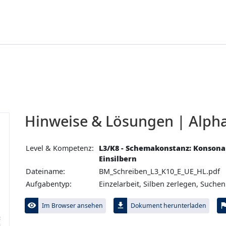
Hinweise & Lösungen | Alpha
Level & Kompetenz:
L3/K8 - Schemakonstanz: Konson
Einsilbern
Dateiname:
BM_Schreiben_L3_K10_E_UE_HL.pdf
Aufgabentyp:
Einzelarbeit, Silben zerlegen, Suche
visibility
file_download
fl
Im Browser ansehen
Dokument herunterladen