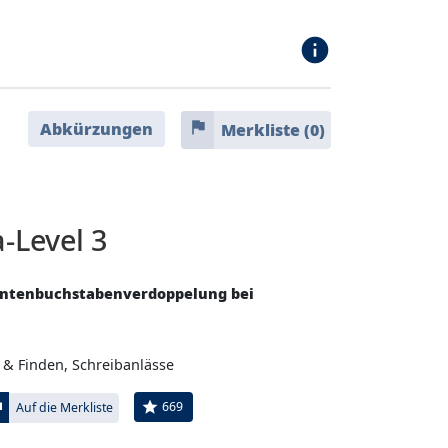
info
flag
Abkürzungen
Merkliste (
0
)
-Level 3
antenbuchstabenverdoppelung bei
n & Finden, Schreibanlässe
ag
star
669
Auf die Merkliste