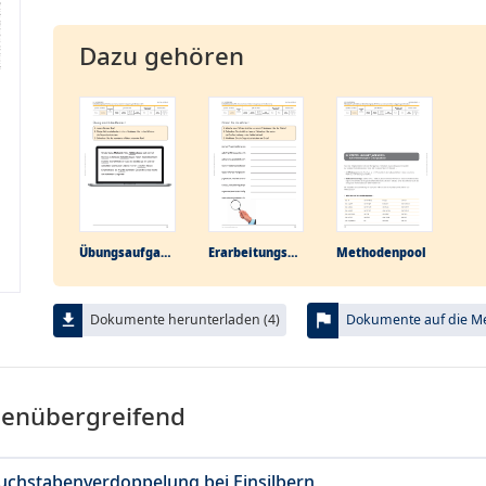
Dazu gehören
Übungs­aufgabe
Erarbeitungs­aufgabe
Methodenpool
flag
file_download
Dokumente herunterladen (4)
Dokumente auf die Mer
menübergreifend
chstabenverdoppelung bei Einsilbern