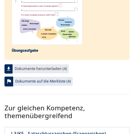
Übungs­aufgabe
file_download
Dokumente herunterladen (4)
flag
Dokumente auf die Merkliste (4)
Zur gleichen Kompetenz,
themenübergreifend
L3/K5 - Satzschlusszeichen (Fragezeichen)