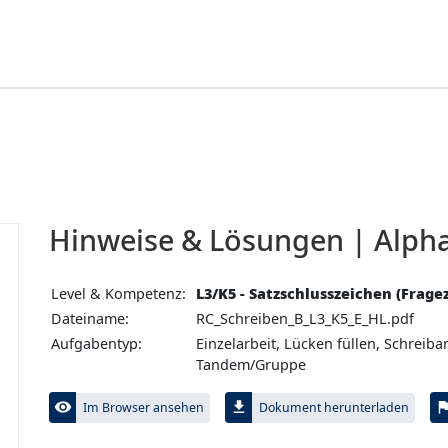
Hinweise & Lösungen | Alpha
Level & Kompetenz:
L3/K5 - Satzschlusszeichen (Frage
Dateiname:
RC_Schreiben_B_L3_K5_E_HL.pdf
Aufgabentyp:
Einzelarbeit, Lücken füllen, Schreib
Tandem/Gruppe
visibility
file_download
fl
Im Browser ansehen
Dokument herunterladen