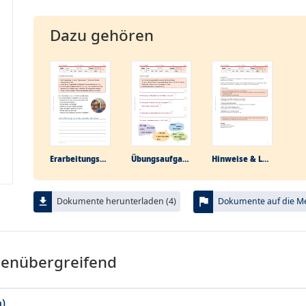
Dazu gehören
Erarbeitungs­aufgabe
Übungs­aufgabe
Hinweise & Lösungen
flag
file_download
Dokumente herunterladen (4)
Dokumente auf die Mer
menübergreifend
n)