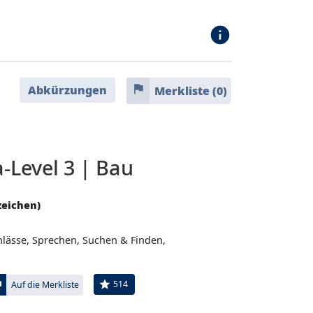
info
flag
Abkürzungen
Merkliste (
0
)
-Level 3 | Bau
zeichen)
anlässe, Sprechen, Suchen & Finden,
ag
star
514
Auf die Merkliste