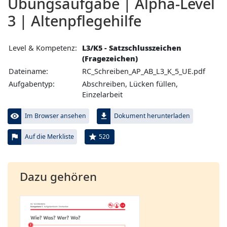
Übungs­aufgabe | Alpha-Level
3 | Altenpflegehilfe
Level & Kompetenz:
L3/K5 - Satzschlusszeichen
(Fragezeichen)
Dateiname:
RC_Schreiben_AP_AB_L3_K_5_UE.pdf
Aufgabentyp:
Abschreiben, Lücken füllen,
Einzelarbeit
visibility
file_download
Im Browser ansehen
Dokument herunterladen
flag
star
520
Auf die Merkliste
Dazu gehören