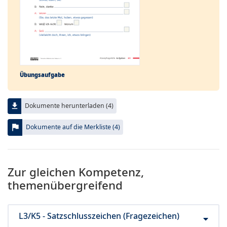
Übungs­aufgabe
file_download
Dokumente herunterladen (4)
flag
Dokumente auf die Merkliste (4)
Zur gleichen Kompetenz,
themenübergreifend
L3/K5 - Satzschlusszeichen (Fragezeichen)