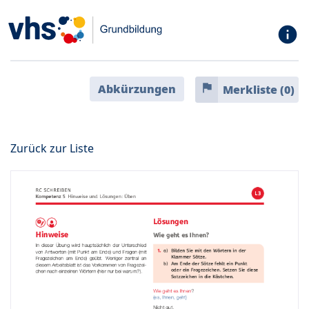
info
flag
Abkürzungen
Merkliste (
0
)
Zurück zur Liste