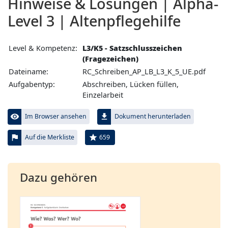
Hinweise & Lösungen | Alpha-
Level 3 | Altenpflegehilfe
Level & Kompetenz:
L3/K5 - Satzschlusszeichen
(Fragezeichen)
Dateiname:
RC_Schreiben_AP_LB_L3_K_5_UE.pdf
Aufgabentyp:
Abschreiben, Lücken füllen,
Einzelarbeit
visibility
file_download
Im Browser ansehen
Dokument herunterladen
flag
star
659
Auf die Merkliste
Dazu gehören