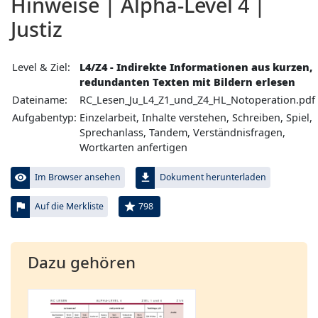
Hinweise | Alpha-Level 4 |
Justiz
Level & Ziel:
L4/Z4 - Indirekte Informationen aus kurzen,
redundanten Texten mit Bildern erlesen
Dateiname:
RC_Lesen_Ju_L4_Z1_und_Z4_HL_Notoperation.pdf
Aufgabentyp:
Einzelarbeit, Inhalte verstehen, Schreiben, Spiel,
Sprechanlass, Tandem, Verständnisfragen,
Wortkarten anfertigen
visibility
file_download
Im Browser ansehen
Dokument herunterladen
flag
star
798
Auf die Merkliste
Dazu gehören