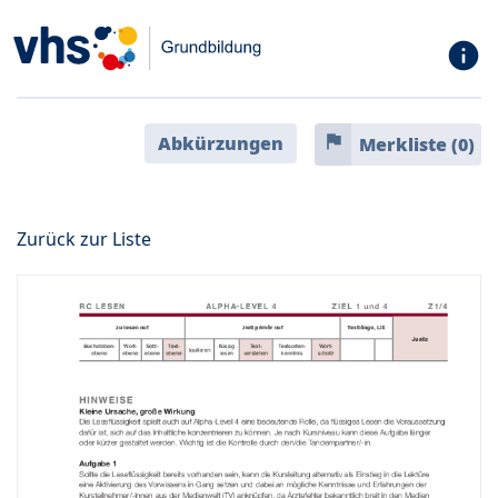
info
flag
Abkürzungen
Merkliste (
0
)
Zurück zur Liste