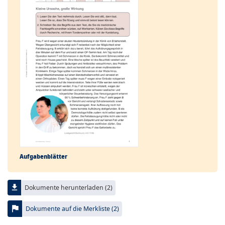
Aufgabenblätter
file_download
Dokumente herunterladen (2)
flag
Dokumente auf die Merkliste (2)