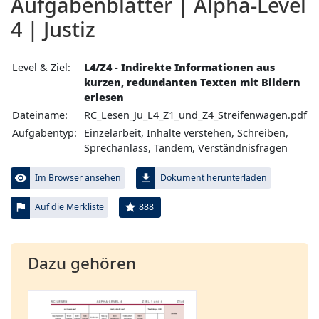
Aufgabenblätter | Alpha-Level
4 | Justiz
Level & Ziel:
L4/Z4 - Indirekte Informationen aus
kurzen, redundanten Texten mit Bildern
erlesen
Dateiname:
RC_Lesen_Ju_L4_Z1_und_Z4_Streifenwagen.pdf
Aufgabentyp:
Einzelarbeit, Inhalte verstehen, Schreiben,
Sprechanlass, Tandem, Verständnisfragen
visibility
file_download
Im Browser ansehen
Dokument herunterladen
flag
star
888
Auf die Merkliste
Dazu gehören