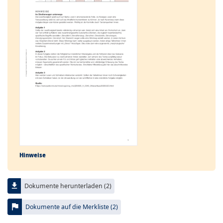
Hinweise
file_download
Dokumente herunterladen (2)
flag
Dokumente auf die Merkliste (2)