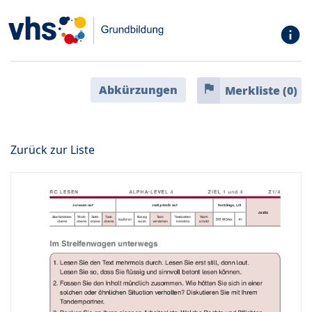
info
flag
Abkürzungen
Merkliste (
0
)
Zurück zur Liste