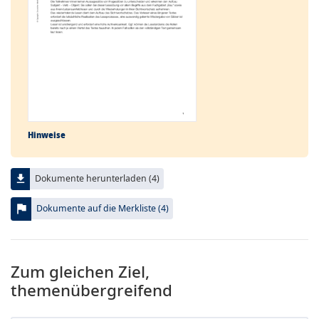
Hinweise
file_download
Dokumente herunterladen (4)
flag
Dokumente auf die Merkliste (4)
Zum gleichen Ziel,
themenübergreifend