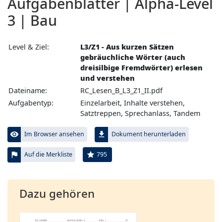
Aufgabenblätter | Alpha-Level
3 | Bau
Level & Ziel:
L3/Z1 - Aus kurzen Sätzen
gebräuchliche Wörter (auch
dreisilbige Fremdwörter) erlesen
und verstehen
Dateiname:
RC_Lesen_B_L3_Z1_II.pdf
Aufgabentyp:
Einzelarbeit, Inhalte verstehen,
Satztreppen, Sprechanlass, Tandem
visibility
file_download
Im Browser ansehen
Dokument herunterladen
flag
star
795
Auf die Merkliste
Dazu gehören