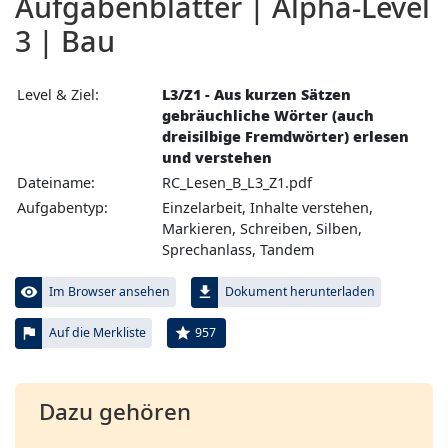
Aufgabenblätter | Alpha-Level
3 | Bau
Level & Ziel:
L3/Z1 - Aus kurzen Sätzen
gebräuchliche Wörter (auch
dreisilbige Fremdwörter) erlesen
und verstehen
Dateiname:
RC_Lesen_B_L3_Z1.pdf
Aufgabentyp:
Einzelarbeit, Inhalte verstehen,
Markieren, Schreiben, Silben,
Sprechanlass, Tandem
visibility
file_download
Im Browser ansehen
Dokument herunterladen
flag
star
957
Auf die Merkliste
Dazu gehören