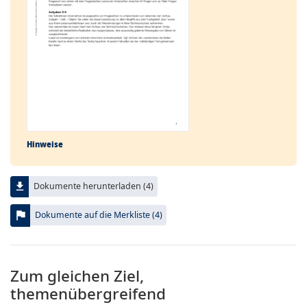
Hinweise
file_download
Dokumente herunterladen (4)
flag
Dokumente auf die Merkliste (4)
Zum gleichen Ziel,
themenübergreifend