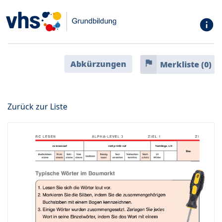
info
flag
Abkürzungen
Merkliste (
0
)
Zurück zur Liste