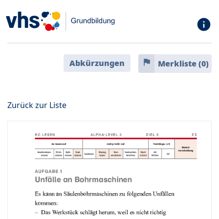
info
flag
Abkürzungen
Merkliste (
0
)
Zurück zur Liste