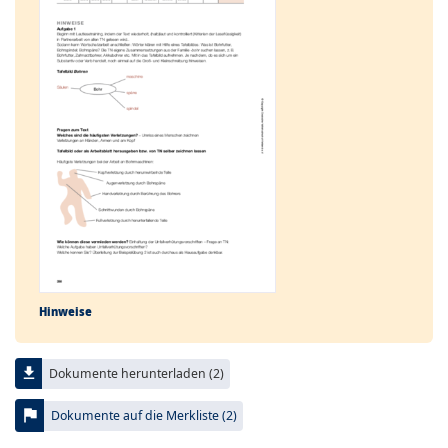
Hinweise
file_download
Dokumente herunterladen (2)
flag
Dokumente auf die Merkliste (2)