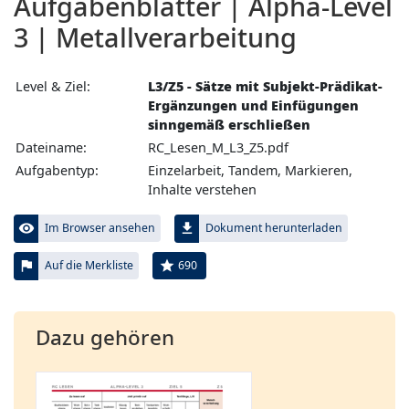
Aufgabenblätter | Alpha-Level
3 | Metallverarbeitung
Level & Ziel:
L3/Z5 - Sätze mit Subjekt-Prädikat-
Ergänzungen und Einfügungen
sinngemäß erschließen
Dateiname:
RC_Lesen_M_L3_Z5.pdf
Aufgabentyp:
Einzelarbeit, Tandem, Markieren,
Inhalte verstehen
visibility
file_download
Im Browser ansehen
Dokument herunterladen
flag
star
690
Auf die Merkliste
Dazu gehören