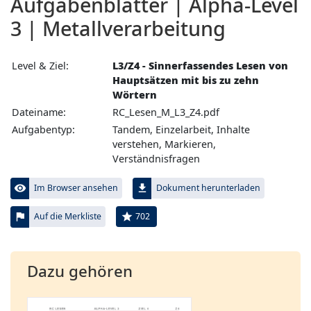
Aufgabenblätter | Alpha-Level
3 | Metallverarbeitung
Level & Ziel:
L3/Z4 - Sinnerfassendes Lesen von
Hauptsätzen mit bis zu zehn
Wörtern
Dateiname:
RC_Lesen_M_L3_Z4.pdf
Aufgabentyp:
Tandem, Einzelarbeit, Inhalte
verstehen, Markieren,
Verständnisfragen
visibility
file_download
Im Browser ansehen
Dokument herunterladen
flag
star
702
Auf die Merkliste
Dazu gehören