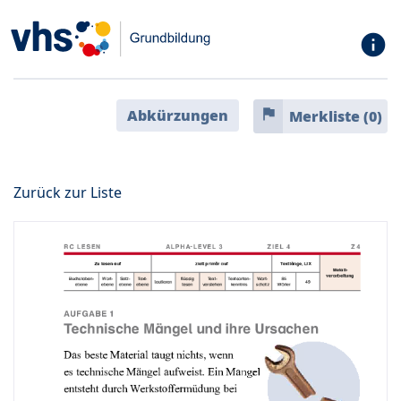
info
flag
Abkürzungen
Merkliste (
0
)
Zurück zur Liste