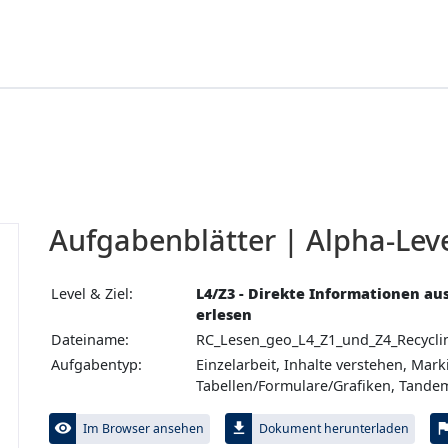
Aufgabenblätter | Alpha-Leve
Level & Ziel:
L4/Z3 - Direkte Informationen au
erlesen
Dateiname:
RC_Lesen_geo_L4_Z1_und_Z4_Recycli
Aufgabentyp:
Einzelarbeit, Inhalte verstehen, Mark
Tabellen/Formulare/Grafiken, Tandem
visibility
file_download
fl
Im Browser ansehen
Dokument herunterladen