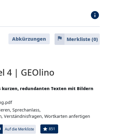
info
flag
Abkürzungen
Merkliste (
0
)
l 4 | GEOlino
s kurzen, redundanten Texten mit Bildern
ng.pdf
ieren, Sprechanlass,
, Verständnisfragen, Wortkarten anfertigen
ag
star
851
Auf die Merkliste