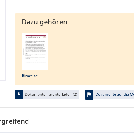
Dazu gehören
Hinweise
flag
file_download
Dokumente herunterladen (2)
Dokumente auf die Mer
rgreifend