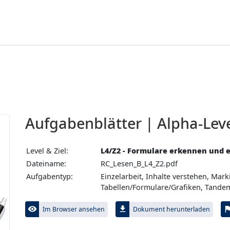
Aufgabenblätter | Alpha-Leve
Level & Ziel:
L4/Z2 - Formulare erkennen und 
Dateiname:
RC_Lesen_B_L4_Z2.pdf
Aufgabentyp:
Einzelarbeit, Inhalte verstehen, Mark
Tabellen/Formulare/Grafiken, Tande
visibility
file_download
fl
Im Browser ansehen
Dokument herunterladen