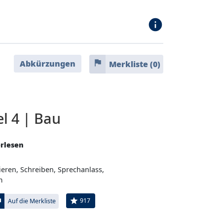
info
flag
Abkürzungen
Merkliste (
0
)
l 4 | Bau
erlesen
ieren, Schreiben, Sprechanlass,
m
ag
star
917
Auf die Merkliste