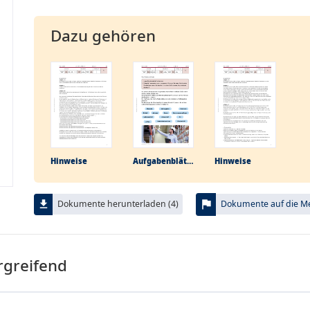
Dazu gehören
Hinweise
Aufgabenblätter
Hinweise
flag
file_download
Dokumente herunterladen (4)
Dokumente auf die Mer
rgreifend