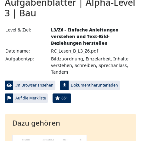
Aufgabenblätter | Alpha-Level
3 | Bau
Level & Ziel:
L3/Z6 - Einfache Anleitungen
verstehen und Text-Bild-
Beziehungen herstellen
Dateiname:
RC_Lesen_B_L3_Z6.pdf
Aufgabentyp:
Bildzuordnung, Einzelarbeit, Inhalte
verstehen, Schreiben, Sprechanlass,
Tandem
visibility
file_download
Im Browser ansehen
Dokument herunterladen
flag
star
851
Auf die Merkliste
Dazu gehören