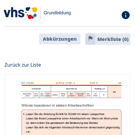
info
flag
Abkürzungen
Merkliste (
0
)
Zurück zur Liste