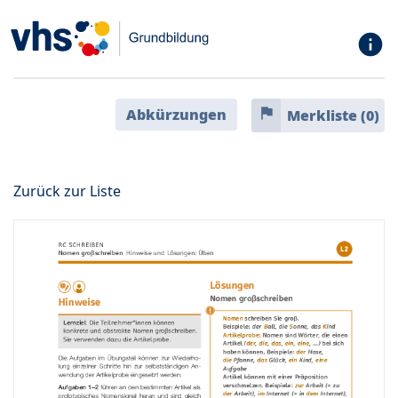
info
flag
Abkürzungen
Merkliste (
0
)
Zurück zur Liste