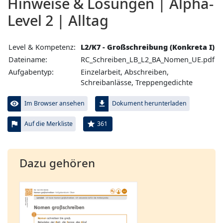
Hinweise & Lösungen | Alpha-
Level 2 | Alltag
Level & Kompetenz:
L2/K7 - Großschreibung (Konkreta I)
Dateiname:
RC_Schreiben_LB_L2_BA_Nomen_UE.pdf
Aufgabentyp:
Einzelarbeit, Abschreiben,
Schreibanlässe, Treppengedichte
visibility
file_download
Im Browser ansehen
Dokument herunterladen
flag
star
361
Auf die Merkliste
Dazu gehören