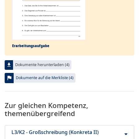
Erarbeitungs­aufgabe
file_download
Dokumente herunterladen (4)
flag
Dokumente auf die Merkliste (4)
Zur gleichen Kompetenz,
themenübergreifend
L3/K2 - Großschreibung (Konkreta II)