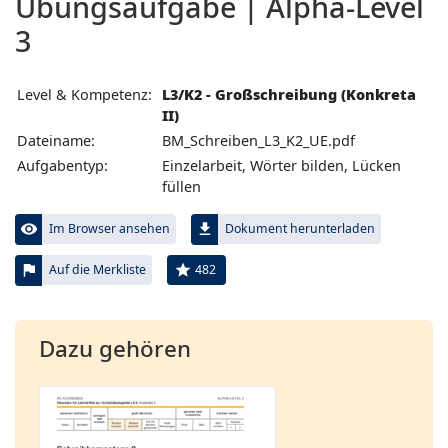
Übungs­aufgabe | Alpha-Level
3
Level & Kompetenz:
L3/K2 - Großschreibung (Konkreta
II)
Dateiname:
BM_Schreiben_L3_K2_UE.pdf
Aufgabentyp:
Einzelarbeit, Wörter bilden, Lücken
füllen
visibility
file_download
Im Browser ansehen
Dokument herunterladen
flag
star
482
Auf die Merkliste
Dazu gehören