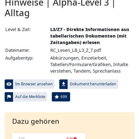
Hinweise | Alpha-Level 3 |
Alltag
Level & Ziel:
L3/Z7 - Direkte Informationen aus
tabellarischen Dokumenten (mit
Zeitangaben) erlesen
Dateiname:
RC_Lesen_LB_L3_Z_7.pdf
Aufgabentyp:
Abkürzungen, Einzelarbeit,
Tabellen/Formulare/Grafiken, Inhalte
verstehen, Tandem, Sprechanlass
visibility
file_download
Im Browser ansehen
Dokument herunterladen
flag
star
699
Auf die Merkliste
Dazu gehören