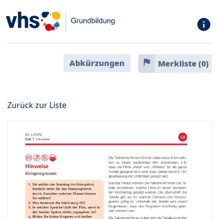
info
flag
Abkürzungen
Merkliste (
0
)
Zurück zur Liste