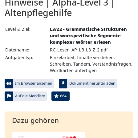
Hinweise | Alpha-Level 3 |
Altenpflegehilfe
Level & Ziel:
L3/Z2 - Grammatische Strukturen
und wortspezifische Segmente
komplexer Wörter erlesen
Dateiname:
RC_Lesen_AP_LB_L3_Z_2.pdf
Aufgabentyp:
Einzelarbeit, Inhalte verstehen,
Schreiben, Tandem, Verständnisfragen,
Wortkarten anfertigen
visibility
file_download
Im Browser ansehen
Dokument herunterladen
flag
star
664
Auf die Merkliste
Dazu gehören