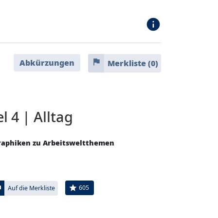
info
flag
Abkürzungen
Merkliste (
0
)
 4 | Alltag
Graphiken zu Arbeitsweltthemen
ag
star
605
Auf die Merkliste