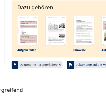
Dazu gehören
Aufgabenblätter
Hinweise
flag
file_download
Dokumente herunterladen (7)
Dokumente auf die Mer
rgreifend