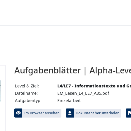
Aufgabenblätter | Alpha-Level
Level & Ziel:
L4/LE7 - Informationstexte und 
Dateiname:
EM_Lesen_L4_LE7_A35.pdf
Aufgabentyp:
Einzelarbeit
visibility
file_download
fl
Im Browser ansehen
Dokument herunterladen