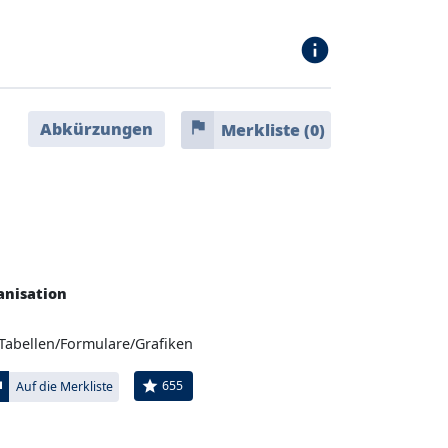
info
flag
Abkürzungen
Merkliste (
0
)
anisation
 Tabellen/Formulare/Grafiken
ag
star
655
Auf die Merkliste