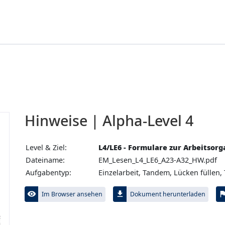
Hinweise | Alpha-Level 4
Level & Ziel:
L4/LE6 - Formulare zur Arbeitsorg
Dateiname:
EM_Lesen_L4_LE6_A23-A32_HW.pdf
Aufgabentyp:
Einzelarbeit, Tandem, Lücken füllen,
visibility
file_download
fl
Im Browser ansehen
Dokument herunterladen