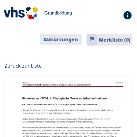
info
flag
Abkürzungen
Merkliste (
0
)
Zurück zur Liste