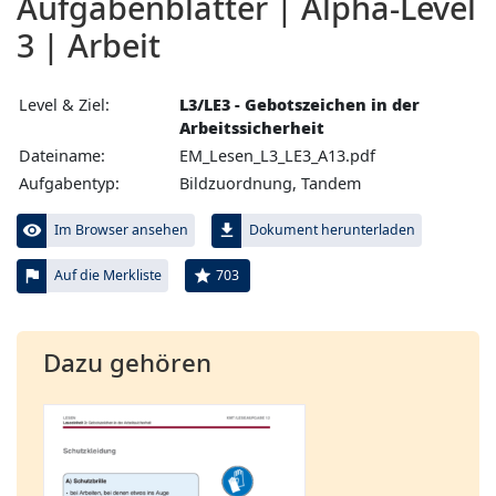
Aufgabenblätter | Alpha-Level
3 | Arbeit
Level & Ziel:
L3/LE3 - Gebotszeichen in der
Arbeitssicherheit
Dateiname:
EM_Lesen_L3_LE3_A13.pdf
Aufgabentyp:
Bildzuordnung, Tandem
visibility
file_download
Im Browser ansehen
Dokument herunterladen
flag
star
703
Auf die Merkliste
Dazu gehören