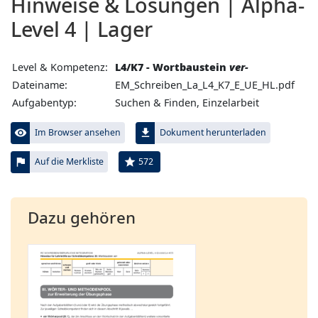
Hinweise & Lösungen | Alpha-
Level 4 | Lager
Level & Kompetenz:
L4/K7 - Wortbaustein
ver-
Dateiname:
EM_Schreiben_La_L4_K7_E_UE_HL.pdf
Aufgabentyp:
Suchen & Finden, Einzelarbeit
visibility
file_download
Im Browser ansehen
Dokument herunterladen
flag
star
572
Auf die Merkliste
Dazu gehören